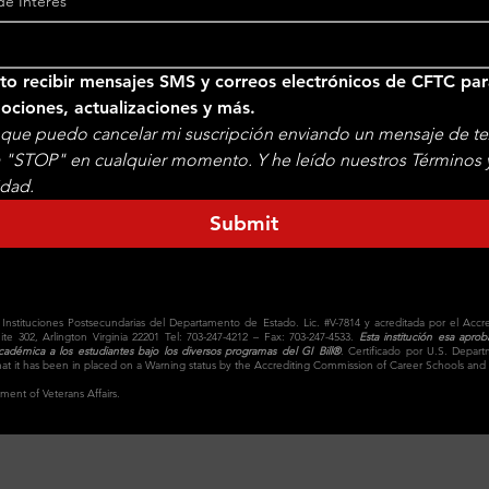
e Interés
o recibir mensajes SMS y correos electrónicos de CFTC par
promociones, actualizaciones y más. 
que puedo cancelar mi suscripción enviando un mensaje de te
a "STOP" en cualquier momento. Y he leído nuestros Términos y 
idad.
Submit
e Instituciones Postsecundarias del Departamento de Estado. Lic. #V-7814 y acreditada por el Ac
ite 302, Arlington Virginia 22201 Tel: 703-247-4212 – Fax: 703-247-4533.
Esta institución esa apro
cadémica a los estudiantes bajo los diversos programas del GI Bill®
. Certificado por U.S. Depar
n that it has been in placed on a Warning status by the Accrediting Commission of Career Schools
tment of Veterans Affairs.