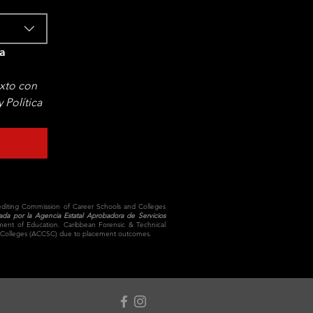
a 
xto con 
Política 
crediting Commission of Career Schools and Colleges
bada por la Agencia Estatal Aprobadora de Servicios
tment of Education. Caribbean Forensic & Technical
 and Colleges (ACCSC) due to placement outcomes.