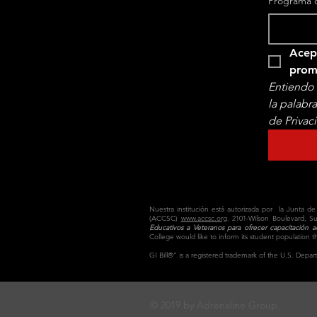
Programa d
Acept
Entiendo 
la palabr
de Privac
Nuestra institución está autorizada por la Junta d
(ACCSC)
www.accsc.org
. 2101-Wilson Boulevard, Su
Educativos a Veteranos para ofrecer capacitación a
College would like to inform its student populatio
GI Bill®” is a registered trademark of the U.S. Depar
© 2019 by Adrenaline Group.