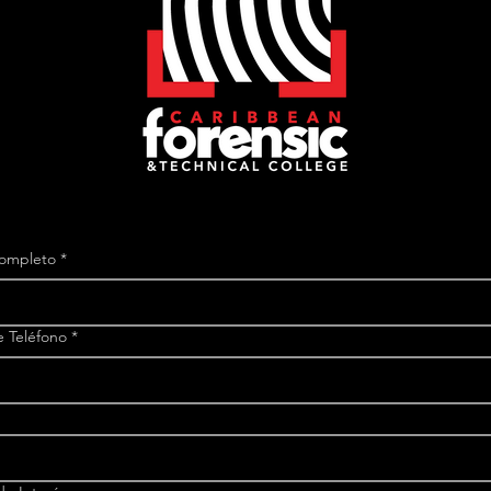
ompleto
*
 Teléfono
*