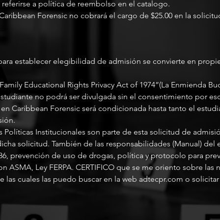
referirse a política de reembolso en el catalogo.
 Caribbean Forensic no cobrará el cargo de $25.00 en la solicitu
ra establecer elegibilidad de admisión se convierte en prop
 “Family Educational Rights Privacy Act of 1974”(La Enmienda Buc
studiante no podrá ser divulgada sin el consentimiento por esc
 en Caribbean Forensic será condicionada hasta tanto el estud
sión.
 Políticas Institucionales son parte de esta solicitud de admisión
dicha solicitud. También de las responsabilidades (Manual) del
#186, prevención de uso de drogas, política y protocolo para prev
con ASMA, Ley FERPA. CERTIFICO que se me oriento sobre las n
e las cuales las puedo buscar en la web adtecpr.com​ o solicita