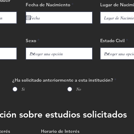
ducir
r
Fecha de Nacimiento
*
Lugar de Nacim
e
q
u
i
r
e
d
Sexo
Estado Civil
¿Ha solicitado anteriormente a esta institución?
*
Si
No
ción sobre estudios solicitados
terés
Horario de Interés