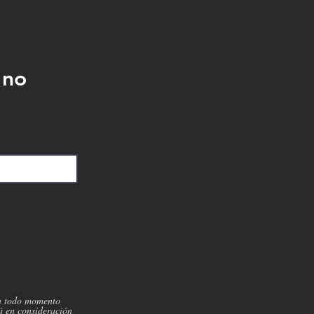
 no
 en todo momento
á en consideración