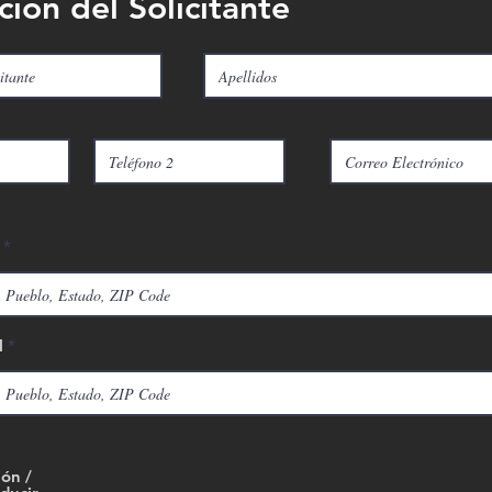
ción del Solicitante
l
ión /