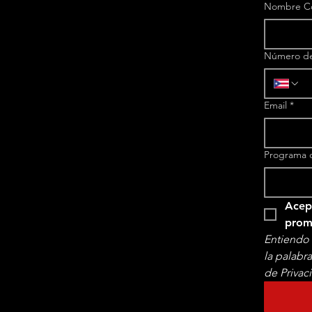
Nombre C
Número de
Email
*
Programa d
Acept
Entiendo 
la palabr
de Privac